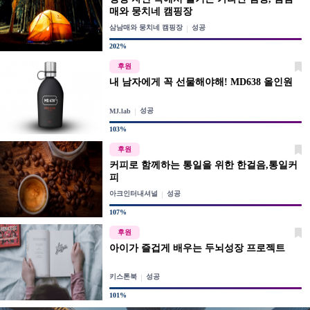
매와 뭉치네 캠핑장
삼남매와 뭉치네 캠핑장
성공
202%
후원
내 남자에게 꼭 선물해야해! MD638 올인원
성공
MJ.lab
103%
후원
커피로 함께하는 통일을 위한 한걸음,통일커
피
아크인터내셔널
성공
107%
후원
아이가 즐겁게 배우는 두뇌성장 프로젝트
키스톤북
성공
101%