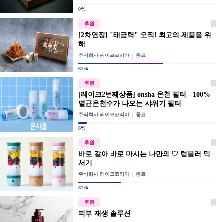
0%
후원
[2차연장] "태금력" 오직! 최고의 제품을 위
해
주식회사 레이크코리아
종료
61%
후원
[레이크2번째상품] onsha 온천 필터 - 100%
멸균온천수가 나오는 샤워기 필터
주식회사 레이크코리아
종료
6%
후원
바로 갈아 바로 마시는 나만의 ♡ 텀블러 믹
서기
주식회사 레이크코리아
종료
31%
후원
피부 재생 솔루션