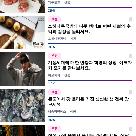
카우골드
성공
220%
후원
소하나무공방의 나무 팽이로 어린 시절의 추
억과 감성을 돌리세요.
소하나무공방
성공
101%
후원
기성세대에 대한 반항과 혁명의 상징, 이코자
키 모자를 만나보세요.
이코자키
성공
119%
후원
완도에서 갓 올라온 가장 싱싱한 생 전복 맛
보세요
해송엠앤에스
성공
102%
후원
청정 자연 속에서 즐기는 카라반 캠핑, 삼남