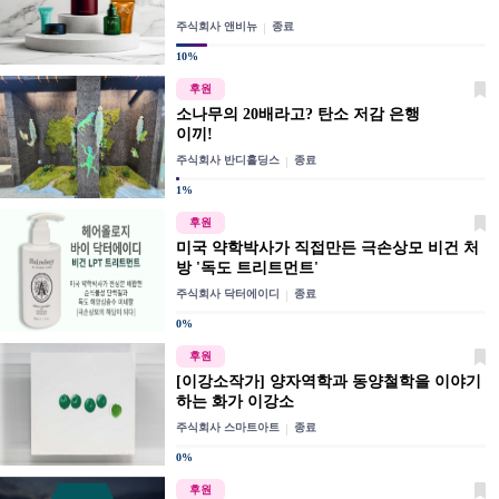
주식회사 앤비뉴
종료
10%
후원
소나무의 20배라고? 탄소 저감 은행
이끼!
주식회사 반디홀딩스
종료
1%
후원
미국 약학박사가 직접만든 극손상모 비건 처
방 '독도 트리트먼트'
주식회사 닥터에이디
종료
0%
후원
[이강소작가] 양자역학과 동양철학을 이야기
하는 화가 이강소
주식회사 스마트아트
종료
0%
후원