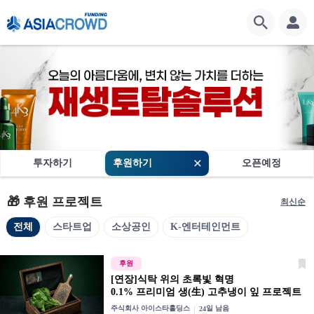
-->
투자하기
후원하기
오픈예정
🎁 후원 프로젝트
최신순
전체
스타트업
소상공인
K-엔터테인먼트
후원
펀딩 진행 중
[연장]식탁 위의 초록빛 혁명
0.1% 프리미엄 생(生) 고추냉이 잎 프로젝트
주식회사 아이스타홀딩스
일 남음
24