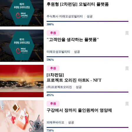
후원형 [2차펀딩] 모빌리티 플랫폼
주식회사 미래오성모빌리티
성공
300%
후원
"고객만을 생각하는 플랫폼"
미래오성모빌리티
성공
596%
후원
[1차펀딩]
프로젝트 오리진 아트K - NFT
(주)프로젝트오리진
성공
495%
후원
구강에서 장까지 올인원케어 영양제
피메푸바이오
성공
750%