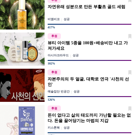
자연유래 성분으로 만든 부활초 골드 세럼
비엠비코
성공
417%
후원
뷰티 아이템 5종을 100원+배송비만 내고 가
져가세요
아시아크라우드
성공
102%
후원
자본주의의 두 얼굴, 대학로 연극 '사천의 선
인'
예술집단 빈공간
성공
126%
후원
돈이 없다고 삶의 태도까지 가난할 필요는 없
다. 돈을 끌어당기는 마법의 지갑
키스톤북
성공