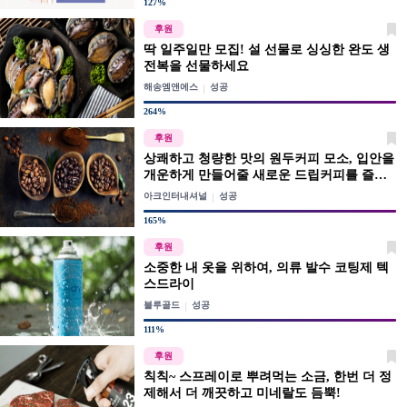
127%
후원
딱 일주일만 모집! 설 선물로 싱싱한 완도 생
전복을 선물하세요
해송엠앤에스
성공
264%
후원
상쾌하고 청량한 맛의 원두커피 모소, 입안을
개운하게 만들어줄 새로운 드립커피를 즐겨
보세요
아크인터내셔널
성공
165%
후원
소중한 내 옷을 위하여, 의류 발수 코팅제 텍
스드라이
블루골드
성공
111%
후원
칙칙~ 스프레이로 뿌려먹는 소금, 한번 더 정
제해서 더 깨끗하고 미네랄도 듬뿍!