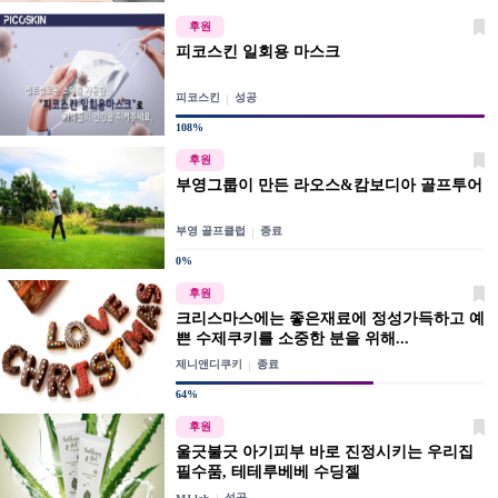
후원
피코스킨 일회용 마스크
피코스킨
성공
108%
후원
부영그룹이 만든 라오스&캄보디아 골프투어
부영 골프클럽
종료
0%
후원
크리스마스에는 좋은재료에 정성가득하고 예
쁜 수제쿠키를 소중한 분을 위해...
제니앤디쿠키
종료
64%
후원
울긋불긋 아기피부 바로 진정시키는 우리집
필수품, 테테루베베 수딩젤
성공