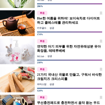
MJ.lab
206%
후원
Hot한 여름을 위하여! 보이숙차로 다이어트
하고 콜레스테롤 관리하세요
카우골드
성공
174%
후원
연약한 아기 피부를 위한 자연유래성분 유아
화장품, 테테루베베
성공
MJ.lab
218%
후원
21가지 국내산 곡물로 만들고, 구워서 바삭한
크림치즈 크리스피롤
파머스맘
성공
124%
후원
무선충전패드로 충전하면서 음악 듣는 우드