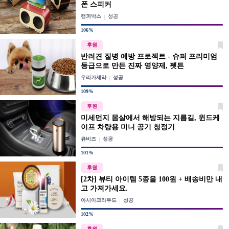
폰 스피커
캠퍼박스
성공
106%
후원
반려견 질병 예방 프로젝트 - 슈퍼 프리미엄
등급으로 만든 진짜 영양제, 펫튼
우리가제약
성공
109%
후원
미세먼지 몸살에서 해방되는 지름길, 윈드케
이프 차량용 미니 공기 청정기
큐비즈
성공
101%
후원
[2차] 뷰티 아이템 5종을 100원 + 배송비만 내
고 가져가세요.
아시아크라우드
성공
102%
후원